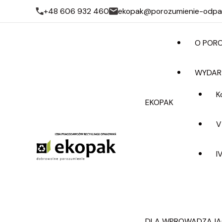
+48 606 932 460
ekopak@porozumienie-odpa
O PORO
WYDAR
K
EKOPAK
V
EKOPAK – D
I
DLA WPROWADZAJĄ