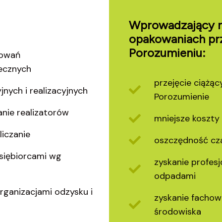
Wprowadzający n
opakowaniach prz
Porozumieniu:
kowań
iecznych
przejęcie ciążą
nych i realizacyjnych
Porozumienie
nie realizatorów
mniejsze koszty
liczanie
oszczędność cza
siębiorcami wg
zyskanie profes
odpadami
ganizacjami odzysku i
zyskanie fachow
środowiska