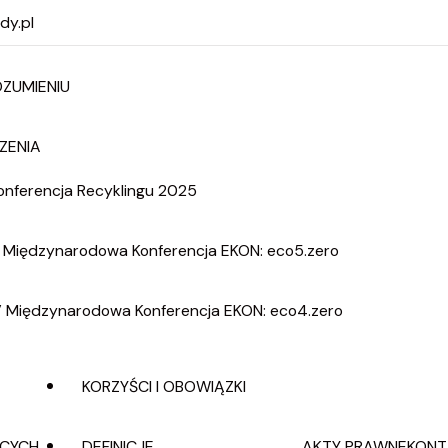
dy.pl
ZUMIENIU
ZENIA
onferencja Recyklingu 2025
 Międzynarodowa Konferencja EKON: eco5.zero
obrowolne Porozumienie
V Międzynarodowa Konferencja EKON: eco4.zero
KORZYŚCI I OBOWIĄZKI
CYCH
AKTY PRAWNE
KONT
DEFINICJE