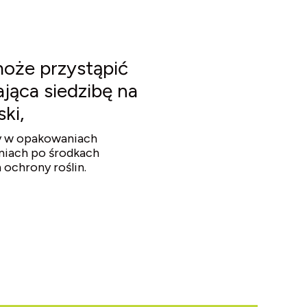
oże przystąpić
jąca siedzibę na
ki,
y w opakowaniach
niach po środkach
ochrony roślin.