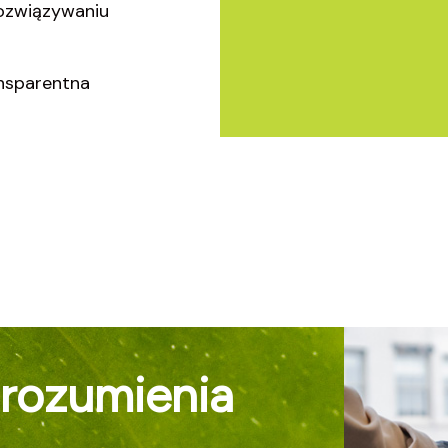
ozwiązywaniu
nsparentna
orozumienia